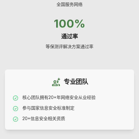
在
透
任
全国服务网络
线
测
认
审
培
试
证
计
训
100%
易
应
系
实
急
统
合
战
响
规
GFW
演
通过率
应
宝
练
等
安
智
等保测评解决方案通过率
保
定
全
能
咨
制
运
生
询
培
营
成
可
30
自
训
等
租
天
由
智
保
能
可
搭
最
定
分
短
级
买
配
专业团队
析
租
30+
2
7*24
方
灵
等
50+
98%
期
10w+
智
式
活
小
小
保
服
能
核心团队拥有20+年网络安全从业经验
培
认
学
灵
组
整
务
时
时
报
训
证
员
活
合
改
内
响
告
应
课
通
数
参与国家信息安全标准制定
容
应
急
等
程
过
量
时
响
保
率
20+信息安全相关资质
间
应
测
云
按
快
评
上
需
速
90+
80%
30
等
云
配
部
50+
500+
100+