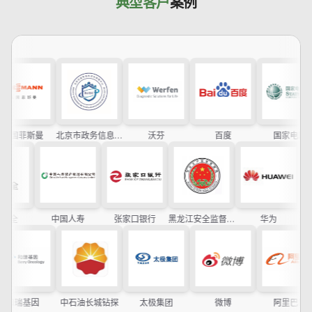
典型客户
案例
斯曼
北京市政务信息安全保障中心
沃芬
百度
国家电网
腾讯安全
中国人寿
张家口银行
黑龙江安全监督管理局
华为
基因
中石油长城钻探
太极集团
微博
阿里巴巴