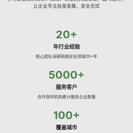
，
务
让企业专注自身发展，安全无忧
平
台，
融
，
合
20+
人
工
年行业经验
智
能
核心团队深耕网络安全领域20+年
技
术，
5000+
。
提
高
服务客户
安
管
全
理
合作测评机构累计服务企业数量
咨
效
询
AF
率
风
堡
100+
与
险
垒
评
机
质
ISP
估
覆盖城市
零
认证
量
渗
信