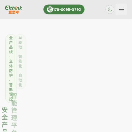
176-0095-0792
打开
专
专
全
全
AI
业
业
方
产
驱
团
认
位
品
动
队
证
·
线
·
·
·
专
·
智
快
实
业
立
能
速
战
化
体
化
通
培
·
防
·
过
训
定
护
自
·
·
制
·
动
全
人
化
智
化
程
才
能
服
培
管
安
智
务
养
控
全
能
一
爱
安
服
管
站
思
全
务
理
式
考
产
平
0+年