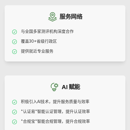
保
分
首
效
20+年
下
1000+
置
300+
署
备
轮
率
合
客
定
钟
案
服
灵
高
性
服
及
通
提
作
户
制
最
务
活
危
能
务
时
过
升
伙
数
培
服务网络
短
经
部
漏
容
客
上
率
伴
量
训
文
验
署
洞
量
户
线
档
发
与全国多家测评机构深度合作
撰
现
30+
100+
5000+
写
探
查
时
覆盖30+省级行政区
省
服
合
索
间
级
务
作
看
学
了
提供就近专业服务
覆
城
机
183-1040-0124
安
院
176-0095-0792
盖
市
构
解
全
课
服
安
产
176-0095-0792
务
1000+
私
SaaS
程
全
客
品
有
服
内
服
户
置
模
务
务
知
版
无
AI 赋能
识
需
融
库
部
10
100%
100%
入
署
企
年
流
通
积极引入AI技术，提升服务质量与效率
业
程
过
+
规
覆
率
"认证易"智能认证管理，提升认证效率
等
范
盖
保
"合规宝"智能合规管理，提升合规效率
经
验
了