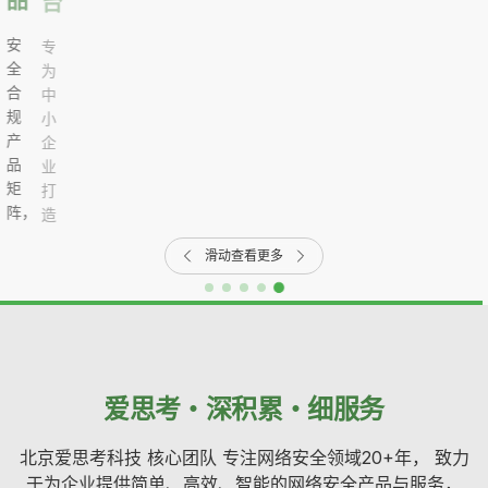
等
学
品
台
保
院
专
测
为
评
中
解
小
决
，
企
方
业
案
打
，
造
的
滑动查看更多
认
证
，
与
安
全
合
，
，
爱思考・深积累・细服务
规
管
理
北京爱思考科技 核心团队 专注网络安全领域20+年， 致力
服
，
于为企业提供简单、高效、智能的网络安全产品与服务，