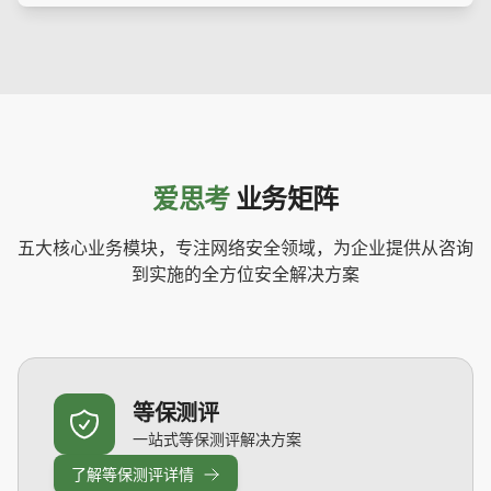
解
176-0095-0792
详
了
情
解
方
176-0095-0792
案
详
情
爱思考
业务矩阵
五大核心业务模块，专注网络安全领域，为企业提供从咨询
到实施的全方位安全解决方案
等保测评
一站式等保测评解决方案
了解等保测评详情